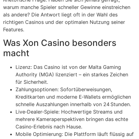
warum manche Spieler schneller Gewinne einstreichen
als andere? Die Antwort liegt oft in der Wahl des
richtigen Casinos und der optimalen Nutzung seiner
Features.
Was Xon Casino besonders
macht
Lizenz: Das Casino ist von der Malta Gaming
Authority (MGA) lizenziert – ein starkes Zeichen
für Sicherheit.
Zahlungsoptionen: Sofortüberweisungen,
Kreditkarten und moderne E‑Wallets ermöglichen
schnelle Auszahlungen innerhalb von 24 Stunden.
Live‑Dealer‑Spiele: Hochwertige Streams und
mehrere Kameraperspektiven bringen das echte
Casino‑Erlebnis nach Hause.
Mobile Optimierung: Die Plattform läuft flüssig auf