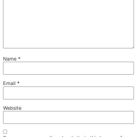
Name
*
Email
*
Website