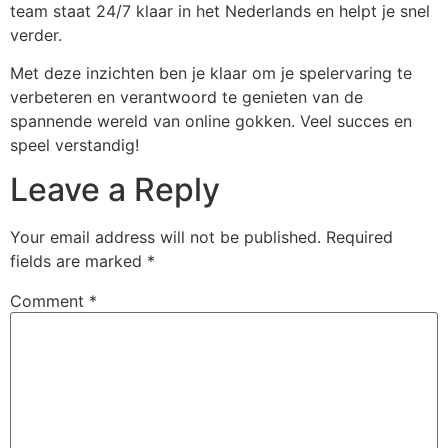
team staat 24/7 klaar in het Nederlands en helpt je snel
verder.
Met deze inzichten ben je klaar om je spelervaring te
verbeteren en verantwoord te genieten van de
spannende wereld van online gokken. Veel succes en
speel verstandig!
Leave a Reply
Your email address will not be published.
Required
fields are marked
*
Comment
*