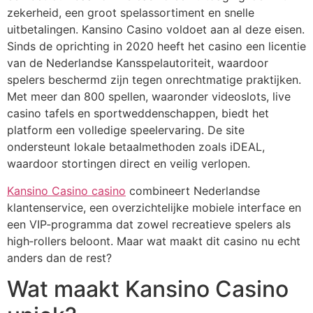
zekerheid, een groot spelassortiment en snelle
uitbetalingen. Kansino Casino voldoet aan al deze eisen.
Sinds de oprichting in 2020 heeft het casino een licentie
van de Nederlandse Kansspelautoriteit, waardoor
spelers beschermd zijn tegen onrechtmatige praktijken.
Met meer dan 800 spellen, waaronder videoslots, live
casino tafels en sportweddenschappen, biedt het
platform een volledige speelervaring. De site
ondersteunt lokale betaalmethoden zoals iDEAL,
waardoor stortingen direct en veilig verlopen.
Kansino Casino casino
combineert Nederlandse
klantenservice, een overzichtelijke mobiele interface en
een VIP‑programma dat zowel recreatieve spelers als
high‑rollers beloont. Maar wat maakt dit casino nu echt
anders dan de rest?
Wat maakt Kansino Casino