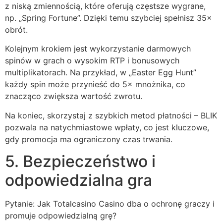
z niską zmiennością, które oferują częstsze wygrane,
np. „Spring Fortune”. Dzięki temu szybciej spełnisz 35×
obrót.
Kolejnym krokiem jest wykorzystanie darmowych
spinów w grach o wysokim RTP i bonusowych
multiplikatorach. Na przykład, w „Easter Egg Hunt”
każdy spin może przynieść do 5× mnożnika, co
znacząco zwiększa wartość zwrotu.
Na koniec, skorzystaj z szybkich metod płatności – BLIK
pozwala na natychmiastowe wpłaty, co jest kluczowe,
gdy promocja ma ograniczony czas trwania.
5. Bezpieczeństwo i
odpowiedzialna gra
Pytanie: Jak Totalcasino Casino dba o ochronę graczy i
promuje odpowiedzialną grę?