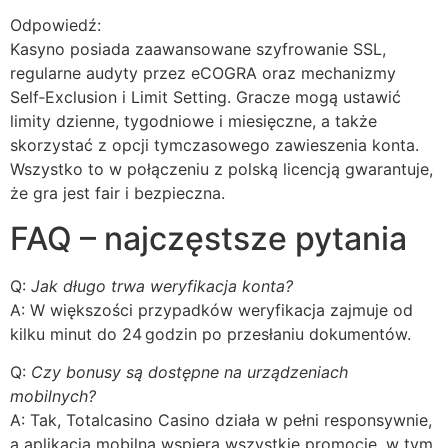
Odpowiedź:
Kasyno posiada zaawansowane szyfrowanie SSL,
regularne audyty przez eCOGRA oraz mechanizmy
Self‑Exclusion i Limit Setting. Gracze mogą ustawić
limity dzienne, tygodniowe i miesięczne, a także
skorzystać z opcji tymczasowego zawieszenia konta.
Wszystko to w połączeniu z polską licencją gwarantuje,
że gra jest fair i bezpieczna.
FAQ – najczęstsze pytania
Q:
Jak długo trwa weryfikacja konta?
A: W większości przypadków weryfikacja zajmuje od
kilku minut do 24 godzin po przesłaniu dokumentów.
Q:
Czy bonusy są dostępne na urządzeniach
mobilnych?
A: Tak, Totalcasino Casino działa w pełni responsywnie,
a aplikacja mobilna wspiera wszystkie promocje, w tym