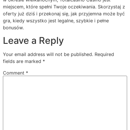
miejscem, które spełni Twoje oczekiwania. Skorzystaj z
oferty już dziś i przekonaj się, jak przyjemna może być
gra, kiedy wszystko jest legalne, szybkie i pełne
bonusów.
Leave a Reply
Your email address will not be published.
Required
fields are marked
*
Comment
*