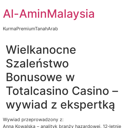
Skip
Al-AminMalaysia
to
content
KurmaPremiumTanahArab
Wielkanocne
Szaleństwo
Bonusowe w
Totalcasino Casino –
wywiad z ekspertką
Wywiad przeprowadzony z:
Anna Kowalska – analityk branży hazardowej, 12‑letnie