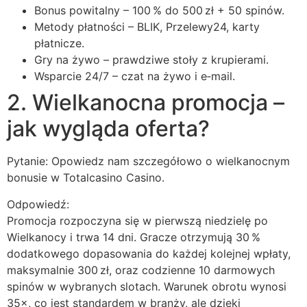
Bonus powitalny – 100 % do 500 zł + 50 spinów.
Metody płatności – BLIK, Przelewy24, karty
płatnicze.
Gry na żywo – prawdziwe stoły z krupierami.
Wsparcie 24/7 – czat na żywo i e‑mail.
2. Wielkanocna promocja –
jak wygląda oferta?
Pytanie: Opowiedz nam szczegółowo o wielkanocnym
bonusie w Totalcasino Casino.
Odpowiedź:
Promocja rozpoczyna się w pierwszą niedzielę po
Wielkanocy i trwa 14 dni. Gracze otrzymują 30 %
dodatkowego dopasowania do każdej kolejnej wpłaty,
maksymalnie 300 zł, oraz codzienne 10 darmowych
spinów w wybranych slotach. Warunek obrotu wynosi
35×, co jest standardem w branży, ale dzięki