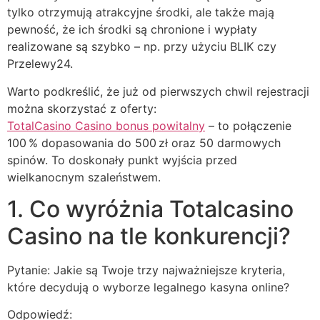
tylko otrzymują atrakcyjne środki, ale także mają
pewność, że ich środki są chronione i wypłaty
realizowane są szybko – np. przy użyciu BLIK czy
Przelewy24.
Warto podkreślić, że już od pierwszych chwil rejestracji
można skorzystać z oferty:
TotalCasino Casino bonus powitalny
– to połączenie
100 % dopasowania do 500 zł oraz 50 darmowych
spinów. To doskonały punkt wyjścia przed
wielkanocnym szaleństwem.
1. Co wyróżnia Totalcasino
Casino na tle konkurencji?
Pytanie: Jakie są Twoje trzy najważniejsze kryteria,
które decydują o wyborze legalnego kasyna online?
Odpowiedź: