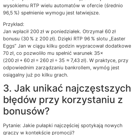
wysokiemu RTP wielu automatów w ofercie (średnio
96,5 %) spełnienie wymogu jest łatwiejsze.
Przykład:
Jan wpłacił 200 zł w poniedziałek. Otrzymał 60 zł
bonusu (30 % z 200 zł). Dzięki RTP 96 % slotu „Easter
Eggs” Jan w ciągu kilku godzin wypracował dodatkowe
70 zł, co pozwoliło mu spełnić warunek 35×
(200 zł + 60 zł = 260 zł ÷ 35 ≈ 7,43 zł). W praktyce, przy
odpowiednim zarządzaniu bankrollem, wymóg jest
osiągalny już po kilku grach.
3. Jak unikać najczęstszych
błędów przy korzystaniu z
bonusów?
Pytanie: Jakie pułapki najczęściej spotykają nowych
graczy w kontekście promocji?