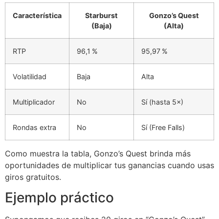
Característica
Starburst
Gonzo’s Quest
(Baja)
(Alta)
RTP
96,1 %
95,97 %
Volatilidad
Baja
Alta
Multiplicador
No
Sí (hasta 5×)
Rondas extra
No
Sí (Free Falls)
Como muestra la tabla, Gonzo’s Quest brinda más
oportunidades de multiplicar tus ganancias cuando usas
giros gratuitos.
Ejemplo práctico