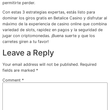
permitirte perder.
Con estas 3 estrategias expertas, estás listo para
dominar los giros gratis en Betalice Casino y disfrutar al
máximo de la experiencia de casino online que combina
variedad de slots, rapidez en pagos y la seguridad de
jugar con criptomonedas. ¡Buena suerte y que los
carretes giren a tu favor!
Leave a Reply
Your email address will not be published.
Required
fields are marked
*
Comment
*