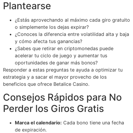
Plantearse
¿Estás aprovechando al máximo cada giro gratuito
o simplemente los dejas expirar?
¿Conoces la diferencia entre volatilidad alta y baja
y cómo afecta tus ganancias?
¿Sabes que retirar en criptomonedas puede
acelerar tu ciclo de juego y aumentar tus
oportunidades de ganar más bonos?
Responder a estas preguntas te ayuda a optimizar tu
estrategia y a sacar el mayor provecho de los
beneficios que ofrece Betalice Casino.
Consejos Rápidos para No
Perder los Giros Gratis
Marca el calendario:
Cada bono tiene una fecha
de expiración.