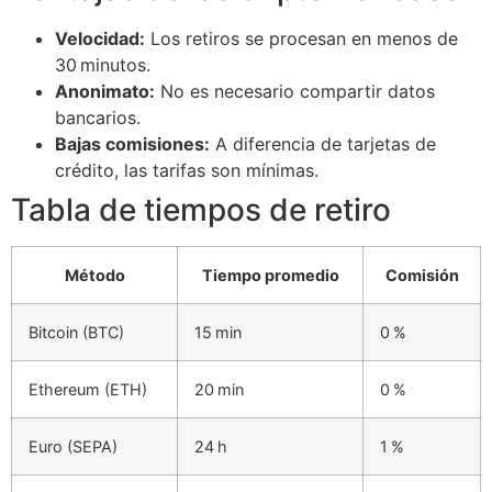
Velocidad:
Los retiros se procesan en menos de
30 minutos.
Anonimato:
No es necesario compartir datos
bancarios.
Bajas comisiones:
A diferencia de tarjetas de
crédito, las tarifas son mínimas.
Tabla de tiempos de retiro
Método
Tiempo promedio
Comisión
Bitcoin (BTC)
15 min
0 %
Ethereum (ETH)
20 min
0 %
Euro (SEPA)
24 h
1 %