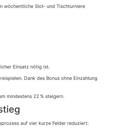
en wöchentliche Slot‑ und Tischturniere
cher Einsatz nötig ist.
 Freispielen. Dank des Bonus ohne Einzahlung
 um mindestens 22 % steigern.
stieg
sprozess auf vier kurze Felder reduziert: