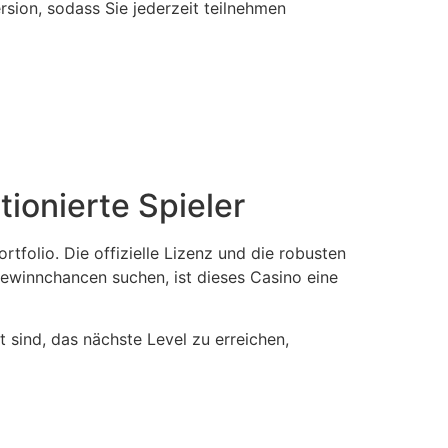
sion, sodass Sie jederzeit teilnehmen
tionierte Spieler
tfolio. Die offizielle Lizenz und die robusten
ewinnchancen suchen, ist dieses Casino eine
 sind, das nächste Level zu erreichen,