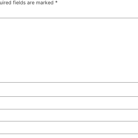
uired fields are marked
*