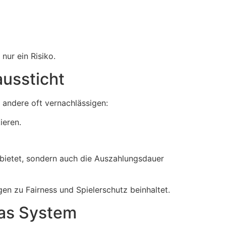
nur ein Risiko.
aussticht
 andere oft vernachlässigen:
ieren.
n bietet, sondern auch die Auszahlungsdauer
gen zu Fairness und Spielerschutz beinhaltet.
das System