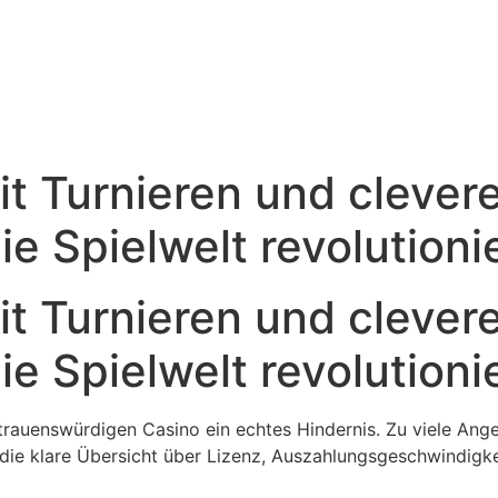
t Turnieren und clever
e Spielwelt revolutioni
t Turnieren und clever
e Spielwelt revolutioni
ertrauenswürdigen Casino ein echtes Hindernis. Zu viele An
t die klare Übersicht über Lizenz, Auszahlungsgeschwindigke