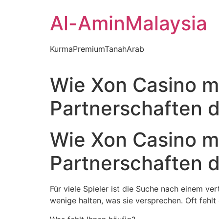
Skip
Al-AminMalaysia
to
content
KurmaPremiumTanahArab
Wie Xon Casino mi
Partnerschaften di
Wie Xon Casino mi
Partnerschaften di
Für viele Spieler ist die Suche nach einem v
wenige halten, was sie versprechen. Oft fehl