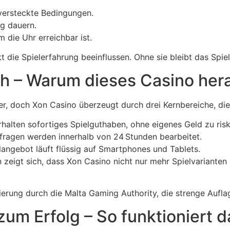
versteckte Bedingungen.
ng dauern.
 die Uhr erreichbar ist.
t die Spielerfahrung beeinflussen. Ohne sie bleibt das Spiel 
ch – Warum dieses Casino her
er, doch Xon Casino überzeugt durch drei Kernbereiche, die
halten sofortiges Spielguthaben, ohne eigenes Geld zu risk
fragen werden innerhalb von 24 Stunden bearbeitet.
angebot läuft flüssig auf Smartphones und Tablets.
n zeigt sich, dass Xon Casino nicht nur mehr Spielvariante
nzierung durch die Malta Gaming Authority, die strenge Aufla
 zum Erfolg – So funktioniert 