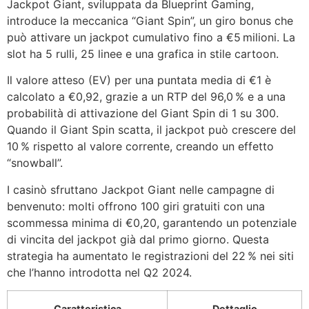
Jackpot Giant, sviluppata da Blueprint Gaming,
introduce la meccanica “Giant Spin”, un giro bonus che
può attivare un jackpot cumulativo fino a €5 milioni. La
slot ha 5 rulli, 25 linee e una grafica in stile cartoon.
Il valore atteso (EV) per una puntata media di €1 è
calcolato a €0,92, grazie a un RTP del 96,0 % e a una
probabilità di attivazione del Giant Spin di 1 su 300.
Quando il Giant Spin scatta, il jackpot può crescere del
10 % rispetto al valore corrente, creando un effetto
“snowball”.
I casinò sfruttano Jackpot Giant nelle campagne di
benvenuto: molti offrono 100 giri gratuiti con una
scommessa minima di €0,20, garantendo un potenziale
di vincita del jackpot già dal primo giorno. Questa
strategia ha aumentato le registrazioni del 22 % nei siti
che l’hanno introdotta nel Q2 2024.
Caratteristica
Dettaglio