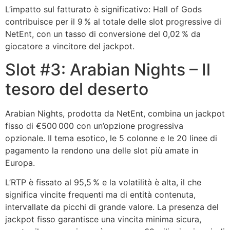
L’impatto sul fatturato è significativo: Hall of Gods
contribuisce per il 9 % al totale delle slot progressive di
NetEnt, con un tasso di conversione del 0,02 % da
giocatore a vincitore del jackpot.
Slot #3: Arabian Nights – Il
tesoro del deserto
Arabian Nights, prodotta da NetEnt, combina un jackpot
fisso di €500 000 con un’opzione progressiva
opzionale. Il tema esotico, le 5 colonne e le 20 linee di
pagamento la rendono una delle slot più amate in
Europa.
L’RTP è fissato al 95,5 % e la volatilità è alta, il che
significa vincite frequenti ma di entità contenuta,
intervallate da picchi di grande valore. La presenza del
jackpot fisso garantisce una vincita minima sicura,