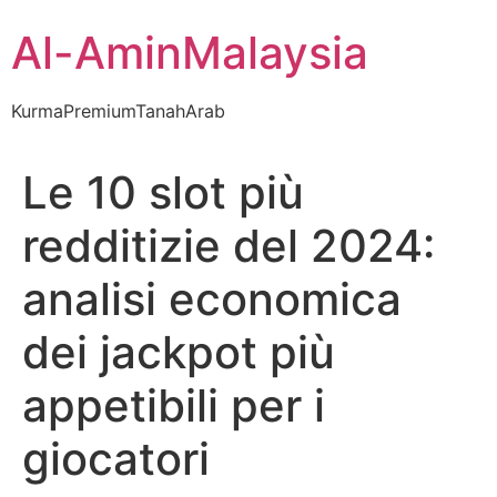
Skip
Al-AminMalaysia
to
content
KurmaPremiumTanahArab
Le 10 slot più
redditizie del 2024:
analisi economica
dei jackpot più
appetibili per i
giocatori