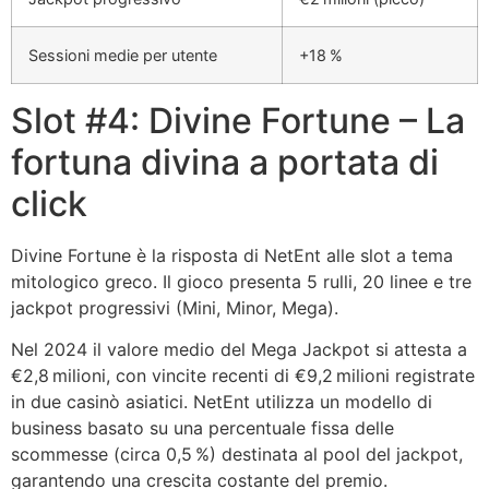
Sessioni medie per utente
+18 %
Slot #4: Divine Fortune – La
fortuna divina a portata di
click
Divine Fortune è la risposta di NetEnt alle slot a tema
mitologico greco. Il gioco presenta 5 rulli, 20 linee e tre
jackpot progressivi (Mini, Minor, Mega).
Nel 2024 il valore medio del Mega Jackpot si attesta a
€2,8 milioni, con vincite recenti di €9,2 milioni registrate
in due casinò asiatici. NetEnt utilizza un modello di
business basato su una percentuale fissa delle
scommesse (circa 0,5 %) destinata al pool del jackpot,
garantendo una crescita costante del premio.