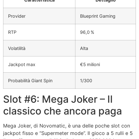
Provider
Blueprint Gaming
RTP
96,0 %
Volatilità
Alta
Jackpot max
€5 milioni
Probabilità Giant Spin
1/300
Slot #6: Mega Joker – Il
classico che ancora paga
Mega Joker, di Novomatic, è una delle poche slot con
jackpot fisso e “Supermeter mode”. Il gioco a 5 rulli e 5