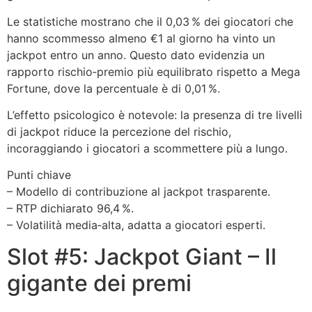
Le statistiche mostrano che il 0,03 % dei giocatori che
hanno scommesso almeno €1 al giorno ha vinto un
jackpot entro un anno. Questo dato evidenzia un
rapporto rischio‑premio più equilibrato rispetto a Mega
Fortune, dove la percentuale è di 0,01 %.
L’effetto psicologico è notevole: la presenza di tre livelli
di jackpot riduce la percezione del rischio,
incoraggiando i giocatori a scommettere più a lungo.
Punti chiave
– Modello di contribuzione al jackpot trasparente.
– RTP dichiarato 96,4 %.
– Volatilità media‑alta, adatta a giocatori esperti.
Slot #5: Jackpot Giant – Il
gigante dei premi