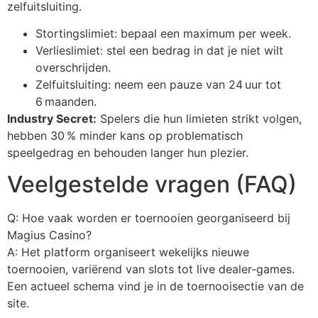
zelfuitsluiting.
Stortingslimiet: bepaal een maximum per week.
Verlieslimiet: stel een bedrag in dat je niet wilt
overschrijden.
Zelfuitsluiting: neem een pauze van 24 uur tot
6 maanden.
Industry Secret:
Spelers die hun limieten strikt volgen,
hebben 30 % minder kans op problematisch
speelgedrag en behouden langer hun plezier.
Veelgestelde vragen (FAQ)
Q: Hoe vaak worden er toernooien georganiseerd bij
Magius Casino?
A: Het platform organiseert wekelijks nieuwe
toernooien, variërend van slots tot live dealer‑games.
Een actueel schema vind je in de toernooisectie van de
site.