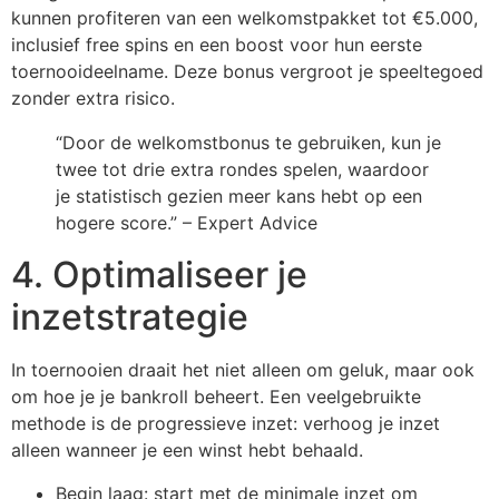
kunnen profiteren van een welkomstpakket tot €5.000,
inclusief free spins en een boost voor hun eerste
toernooideelname. Deze bonus vergroot je speeltegoed
zonder extra risico.
“Door de welkomstbonus te gebruiken, kun je
twee tot drie extra rondes spelen, waardoor
je statistisch gezien meer kans hebt op een
hogere score.” – Expert Advice
4. Optimaliseer je
inzetstrategie
In toernooien draait het niet alleen om geluk, maar ook
om hoe je je bankroll beheert. Een veelgebruikte
methode is de progressieve inzet: verhoog je inzet
alleen wanneer je een winst hebt behaald.
Begin laag: start met de minimale inzet om