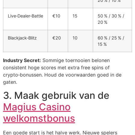
20 % / 10 %
Live‑Dealer‑Battle
€10
15
50 % / 30 % /
20 %
Blackjack‑Blitz
€20
10
60 % / 25 % /
15 %
Industry Secret:
Sommige toernooien belonen
consistent hoge scores met extra free spins of
crypto‑bonussen. Houd de voorwaarden goed in de
gaten.
3. Maak gebruik van de
Magius Casino
welkomstbonus
Een goede start is het halve werk. Nieuwe spelers