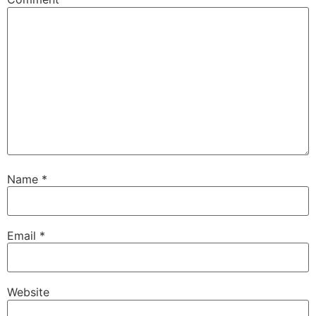
Name
*
Email
*
Website