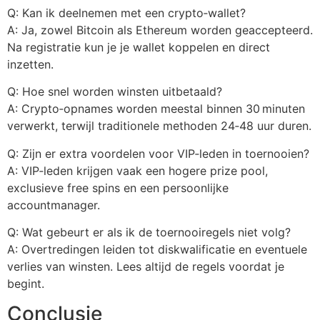
Q: Kan ik deelnemen met een crypto‑wallet?
A: Ja, zowel Bitcoin als Ethereum worden geaccepteerd.
Na registratie kun je je wallet koppelen en direct
inzetten.
Q: Hoe snel worden winsten uitbetaald?
A: Crypto‑opnames worden meestal binnen 30 minuten
verwerkt, terwijl traditionele methoden 24‑48 uur duren.
Q: Zijn er extra voordelen voor VIP‑leden in toernooien?
A: VIP‑leden krijgen vaak een hogere prize pool,
exclusieve free spins en een persoonlijke
accountmanager.
Q: Wat gebeurt er als ik de toernooiregels niet volg?
A: Overtredingen leiden tot diskwalificatie en eventuele
verlies van winsten. Lees altijd de regels voordat je
begint.
Conclusie