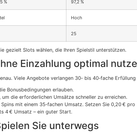
,5 %
97,2 %
tel
Hoch
25
gezielt Slots wählen, die Ihren Spielstil unterstützen.
ohne Einzahlung optimal nutz
au. Viele Angebote verlangen 30‑ bis 40‑fache Erfüllung d
die Bonusbedingungen erlauben.
ät, um die erforderlichen Umsätze schneller zu erreichen.
 Spins mit einem 35‑fachen Umsatz. Setzen Sie 0,20 € pro 
ts 4 € Umsatz – ein guter Start.
Spielen Sie unterwegs