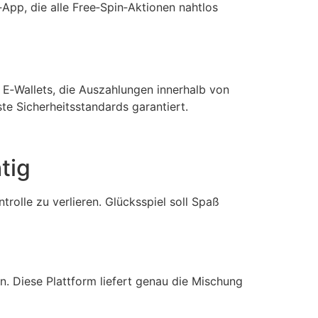
App, die alle Free‑Spin‑Aktionen nahtlos
t E‑Wallets, die Auszahlungen innerhalb von
e Sicherheitsstandards garantiert.
tig
trolle zu verlieren. Glücksspiel soll Spaß
ten. Diese Plattform liefert genau die Mischung