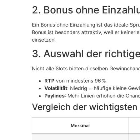
2. Bonus ohne Einzahlu
Ein Bonus ohne Einzahlung ist das ideale Sprun
Bonus ist besonders attraktiv, weil er keiner
einsetzen.
3. Auswahl der richtig
Nicht alle Slots bieten dieselben Gewinnchanc
RTP
von mindestens 96 %
Volatilität
: Niedrig = häufige kleine Ge
Paylines
: Mehr Linien erhöhen die Chanc
Vergleich der wichtigste
Merkmal