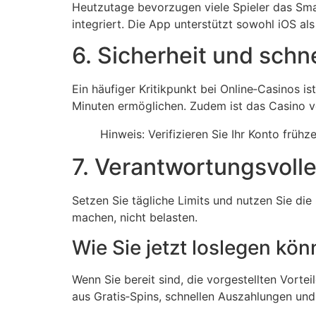
Heutzutage bevorzugen viele Spieler das Smar
integriert. Die App unterstützt sowohl iOS al
6. Sicherheit und sch
Ein häufiger Kritikpunkt bei Online‑Casinos i
Minuten ermöglichen. Zudem ist das Casino vo
Hinweis: Verifizieren Sie Ihr Konto früh
7. Verantwortungsvolles
Setzen Sie tägliche Limits und nutzen Sie die 
machen, nicht belasten.
Wie Sie jetzt loslegen kö
Wenn Sie bereit sind, die vorgestellten Vortei
aus Gratis‑Spins, schnellen Auszahlungen und 