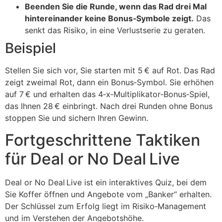
Beenden Sie die Runde, wenn das Rad drei Mal
hintereinander keine Bonus‑Symbole zeigt.
Das
senkt das Risiko, in eine Verlustserie zu geraten.
Beispiel
Stellen Sie sich vor, Sie starten mit 5 € auf Rot. Das Rad
zeigt zweimal Rot, dann ein Bonus‑Symbol. Sie erhöhen
auf 7 € und erhalten das 4‑x‑Multiplikator‑Bonus‑Spiel,
das Ihnen 28 € einbringt. Nach drei Runden ohne Bonus
stoppen Sie und sichern Ihren Gewinn.
Fortgeschrittene Taktiken
für Deal or No Deal Live
Deal or No Deal Live ist ein interaktives Quiz, bei dem
Sie Koffer öffnen und Angebote vom „Banker“ erhalten.
Der Schlüssel zum Erfolg liegt im Risiko‑Management
und im Verstehen der Angebotshöhe.