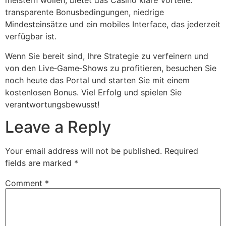
meistern wollen, bietet das Casino klare Vorteile:
transparente Bonusbedingungen, niedrige
Mindesteinsätze und ein mobiles Interface, das jederzeit
verfügbar ist.
Wenn Sie bereit sind, Ihre Strategie zu verfeinern und
von den Live‑Game‑Shows zu profitieren, besuchen Sie
noch heute das Portal und starten Sie mit einem
kostenlosen Bonus. Viel Erfolg und spielen Sie
verantwortungsbewusst!
Leave a Reply
Your email address will not be published.
Required
fields are marked
*
Comment
*