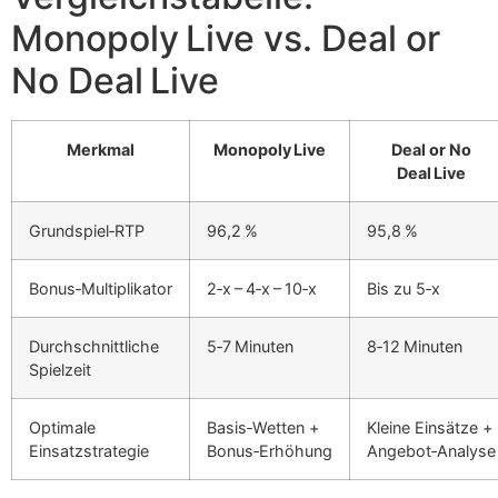
Monopoly Live vs. Deal or
No Deal Live
Merkmal
Monopoly Live
Deal or No
Deal Live
Grundspiel‑RTP
96,2 %
95,8 %
Bonus‑Multiplikator
2‑x – 4‑x – 10‑x
Bis zu 5‑x
Durchschnittliche
5‑7 Minuten
8‑12 Minuten
Spielzeit
Optimale
Basis‑Wetten +
Kleine Einsätze +
Einsatzstrategie
Bonus‑Erhöhung
Angebot‑Analyse