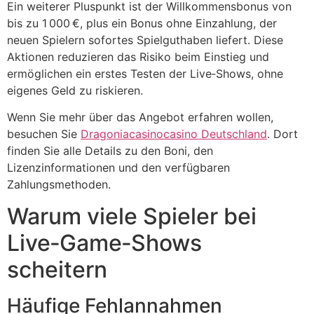
Ein weiterer Pluspunkt ist der Willkommensbonus von
bis zu 1 000 €, plus ein Bonus ohne Einzahlung, der
neuen Spielern sofortes Spielguthaben liefert. Diese
Aktionen reduzieren das Risiko beim Einstieg und
ermöglichen ein erstes Testen der Live‑Shows, ohne
eigenes Geld zu riskieren.
Wenn Sie mehr über das Angebot erfahren wollen,
besuchen Sie
Dragoniacasinocasino Deutschland
. Dort
finden Sie alle Details zu den Boni, den
Lizenzinformationen und den verfügbaren
Zahlungsmethoden.
Warum viele Spieler bei
Live‑Game‑Shows
scheitern
Häufige Fehlannahmen