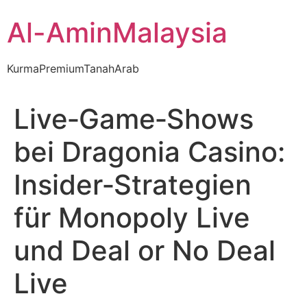
Skip
Al-AminMalaysia
to
content
KurmaPremiumTanahArab
Live‑Game‑Shows
bei Dragonia Casino:
Insider‑Strategien
für Monopoly Live
und Deal or No Deal
Live