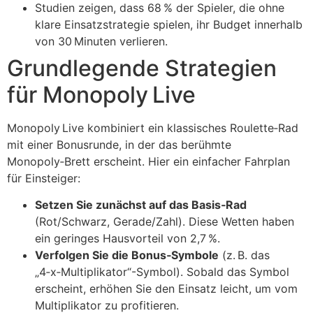
Studien zeigen, dass 68 % der Spieler, die ohne
klare Einsatzstrategie spielen, ihr Budget innerhalb
von 30 Minuten verlieren.
Grundlegende Strategien
für Monopoly Live
Monopoly Live kombiniert ein klassisches Roulette‑Rad
mit einer Bonusrunde, in der das berühmte
Monopoly‑Brett erscheint. Hier ein einfacher Fahrplan
für Einsteiger:
Setzen Sie zunächst auf das Basis‑Rad
(Rot/Schwarz, Gerade/Zahl). Diese Wetten haben
ein geringes Hausvorteil von 2,7 %.
Verfolgen Sie die Bonus‑Symbole
(z. B. das
„4‑x‑Multiplikator“-Symbol). Sobald das Symbol
erscheint, erhöhen Sie den Einsatz leicht, um vom
Multiplikator zu profitieren.