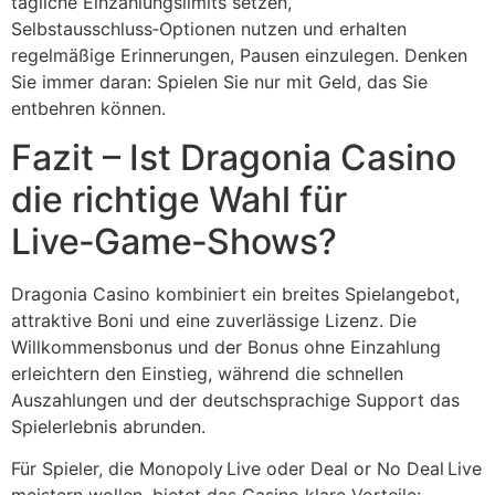
tägliche Einzahlungslimits setzen,
Selbstausschluss‑Optionen nutzen und erhalten
regelmäßige Erinnerungen, Pausen einzulegen. Denken
Sie immer daran: Spielen Sie nur mit Geld, das Sie
entbehren können.
Fazit – Ist Dragonia Casino
die richtige Wahl für
Live‑Game‑Shows?
Dragonia Casino kombiniert ein breites Spielangebot,
attraktive Boni und eine zuverlässige Lizenz. Die
Willkommensbonus und der Bonus ohne Einzahlung
erleichtern den Einstieg, während die schnellen
Auszahlungen und der deutschsprachige Support das
Spielerlebnis abrunden.
Für Spieler, die Monopoly Live oder Deal or No Deal Live