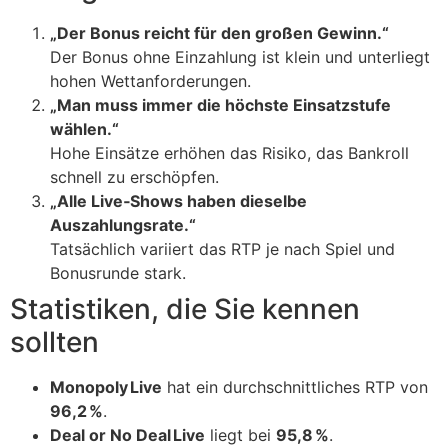
„Der Bonus reicht für den großen Gewinn.“
Der Bonus ohne Einzahlung ist klein und unterliegt
hohen Wettanforderungen.
„Man muss immer die höchste Einsatzstufe
wählen.“
Hohe Einsätze erhöhen das Risiko, das Bankroll
schnell zu erschöpfen.
„Alle Live‑Shows haben dieselbe
Auszahlungsrate.“
Tatsächlich variiert das RTP je nach Spiel und
Bonusrunde stark.
Statistiken, die Sie kennen
sollten
Monopoly Live
hat ein durchschnittliches RTP von
96,2 %
.
Deal or No Deal Live
liegt bei
95,8 %
.