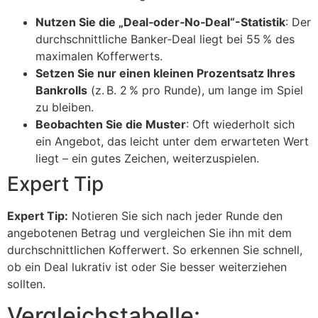
Nutzen Sie die „Deal‑oder‑No‑Deal“-Statistik
: Der
durchschnittliche Banker‑Deal liegt bei 55 % des
maximalen Kofferwerts.
Setzen Sie nur einen kleinen Prozentsatz Ihres
Bankrolls
(z. B. 2 % pro Runde), um lange im Spiel
zu bleiben.
Beobachten Sie die Muster
: Oft wiederholt sich
ein Angebot, das leicht unter dem erwarteten Wert
liegt – ein gutes Zeichen, weiterzuspielen.
Expert Tip
Expert Tip:
Notieren Sie sich nach jeder Runde den
angebotenen Betrag und vergleichen Sie ihn mit dem
durchschnittlichen Kofferwert. So erkennen Sie schnell,
ob ein Deal lukrativ ist oder Sie besser weiterziehen
sollten.
Vergleichstabelle: