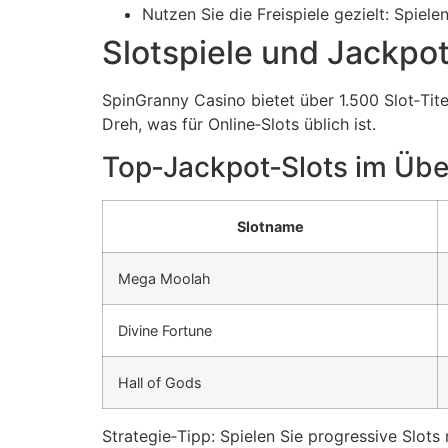
Nutzen Sie die Freispiele gezielt: Spiel
Slotspiele und Jackp
SpinGranny Casino bietet über 1.500 Slot‑Tite
Dreh, was für Online‑Slots üblich ist.
Top‑Jackpot‑Slots im Übe
Slotname
Mega Moolah
Divine Fortune
Hall of Gods
Strategie‑Tipp: Spielen Sie progressive Slot