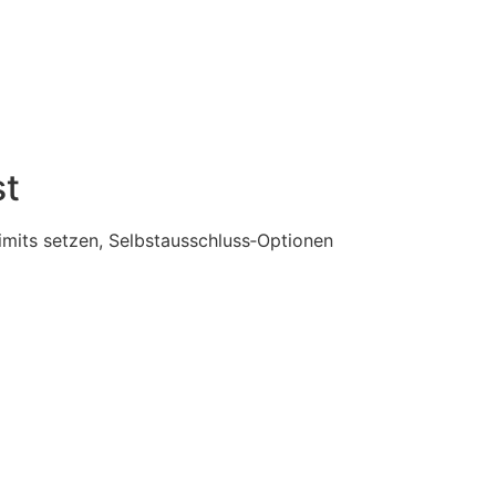
st
mits setzen, Selbstausschluss‑Optionen