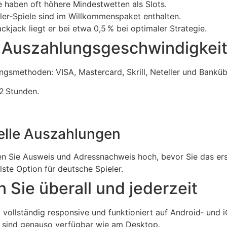
he haben oft höhere Mindestwetten als Slots.
ler‑Spiele sind im Willkommenspaket enthalten.
ckjack liegt er bei etwa 0,5 % bei optimaler Strategie.
 Auszahlungsgeschwindigkei
ngsmethoden: VISA, Mastercard, Skrill, Neteller und Bankü
 2 Stunden.
nelle Auszahlungen
Laden Sie Ausweis und Adressnachweis hoch, bevor Sie das e
lste Option für deutsche Spieler.
 Sie überall und jederzeit
 vollständig responsive und funktioniert auf Android‑ und 
 – sind genauso verfügbar wie am Desktop.