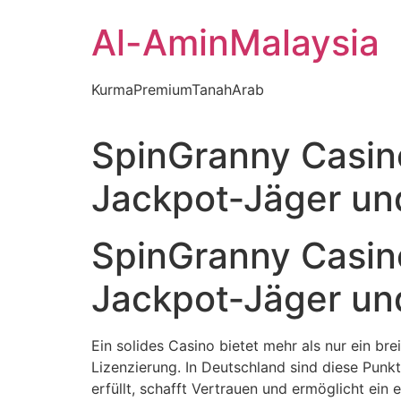
Skip
Al-AminMalaysia
to
content
KurmaPremiumTanahArab
SpinGranny Casino
Jackpot‑Jäger un
SpinGranny Casino
Jackpot‑Jäger un
Ein solides Casino bietet mehr als nur ein br
Lizenzierung. In Deutschland sind diese Punkte
erfüllt, schafft Vertrauen und ermöglicht ein 