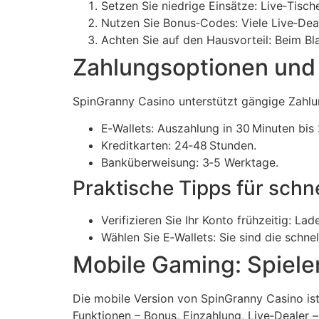
Setzen Sie niedrige Einsätze: Live‑Tisc
Nutzen Sie Bonus‑Codes: Viele Live‑Dea
Achten Sie auf den Hausvorteil: Beim Bla
Zahlungsoptionen und
SpinGranny Casino unterstützt gängige Zahlu
E‑Wallets: Auszahlung in 30 Minuten bis
Kreditkarten: 24‑48 Stunden.
Banküberweisung: 3‑5 Werktage.
Praktische Tipps für sch
Verifizieren Sie Ihr Konto frühzeitig: 
Wählen Sie E‑Wallets: Sie sind die schnel
Mobile Gaming: Spielen
Die mobile Version von SpinGranny Casino ist
Funktionen – Bonus, Einzahlung, Live‑Dealer