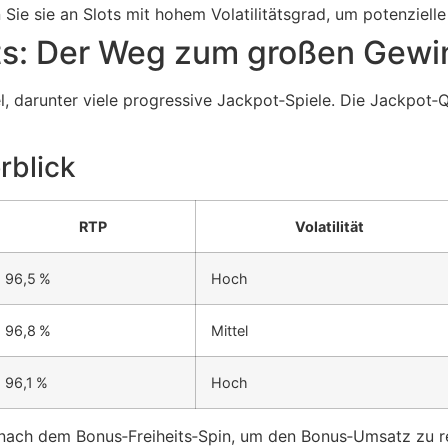
en Sie sie an Slots mit hohem Volatilitätsgrad, um potenziel
ots: Der Weg zum großen Gewi
l, darunter viele progressive Jackpot‑Spiele. Die Jackpot‑Q
rblick
RTP
Volatilität
96,5 %
Hoch
96,8 %
Mittel
96,1 %
Hoch
s nach dem Bonus‑Freiheits‑Spin, um den Bonus‑Umsatz zu r