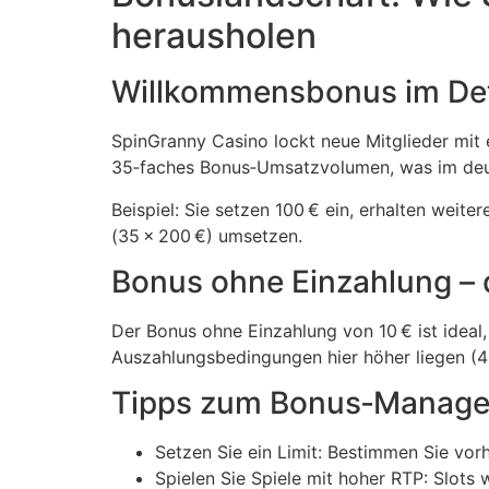
herausholen
Willkommensbonus im Det
SpinGranny Casino lockt neue Mitglieder mit
35‑faches Bonus‑Umsatzvolumen, was im deuts
Beispiel: Sie setzen 100 € ein, erhalten weit
(35 × 200 €) umsetzen.
Bonus ohne Einzahlung – d
Der Bonus ohne Einzahlung von 10 € ist ideal,
Auszahlungsbedingungen hier höher liegen (4
Tipps zum Bonus‑Manag
Setzen Sie ein Limit: Bestimmen Sie vor
Spielen Sie Spiele mit hoher RTP: Slots