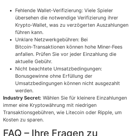
Fehlende Wallet‑Verifizierung: Viele Spieler
übersehen die notwendige Verifizierung ihrer
Krypto‑Wallet, was zu verzögerten Auszahlungen
führen kann.
Unklare Netzwerkgebühren: Bei
Bitcoin‑Transaktionen können hohe Miner‑Fees
anfallen. Prüfen Sie vor jeder Einzahlung die
aktuelle Gebühr.
Nicht beachtete Umsatzbedingungen:
Bonusgewinne ohne Erfüllung der
Umsatzbedingungen können nicht ausgezahlt
werden.
Industry Secret:
Wählen Sie für kleinere Einzahlungen
immer eine Kryptowährung mit niedrigen
Transaktionsgebühren, wie Litecoin oder Ripple, um
Kosten zu sparen.
FAQ – Ihre Fragen zu