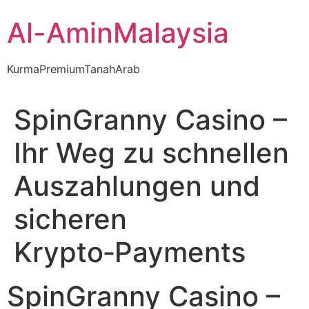
Skip
Al-AminMalaysia
to
content
KurmaPremiumTanahArab
SpinGranny Casino –
Ihr Weg zu schnellen
Auszahlungen und
sicheren
Krypto‑Payments
SpinGranny Casino –