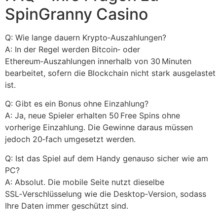
SpinGranny Casino
Q: Wie lange dauern Krypto‑Auszahlungen?
A: In der Regel werden Bitcoin‑ oder
Ethereum‑Auszahlungen innerhalb von 30 Minuten
bearbeitet, sofern die Blockchain nicht stark ausgelastet
ist.
Q: Gibt es ein Bonus ohne Einzahlung?
A: Ja, neue Spieler erhalten 50 Free Spins ohne
vorherige Einzahlung. Die Gewinne daraus müssen
jedoch 20‑fach umgesetzt werden.
Q: Ist das Spiel auf dem Handy genauso sicher wie am
PC?
A: Absolut. Die mobile Seite nutzt dieselbe
SSL‑Verschlüsselung wie die Desktop‑Version, sodass
Ihre Daten immer geschützt sind.