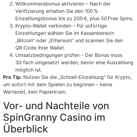
Willkommensbonus aktivieren – Nach der
Verifizierung erhalten Sie den 100 %
Einzahlungsbonus bis zu 200 €, plus 50 Free Spins.
Krypto‑Wallet verbinden – Für sofortige
Einzahlungen wählen Sie im Kassenbereich
„Bitcoin“ oder „Ethereum“ und scannen Sie den
QR‑Code Ihrer Wallet.
Umsatzbedingungen prüfen – Der Bonus muss
30‑fach umgesetzt werden, bevor eine Auszahlung
möglich ist.
Pro Tip:
Nutzen Sie die „Schnell‑Einzahlung“ für Krypto,
um sofort mit dem Spielen zu beginnen – keine
Wartezeit, kein Papierkram.
Vor- und Nachteile von
SpinGranny Casino im
Überblick