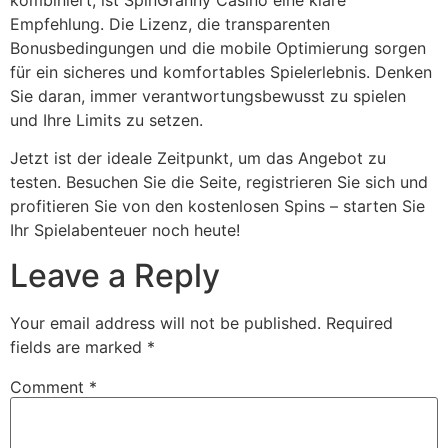
Empfehlung. Die Lizenz, die transparenten
Bonusbedingungen und die mobile Optimierung sorgen
für ein sicheres und komfortables Spielerlebnis. Denken
Sie daran, immer verantwortungsbewusst zu spielen
und Ihre Limits zu setzen.
Jetzt ist der ideale Zeitpunkt, um das Angebot zu
testen. Besuchen Sie die Seite, registrieren Sie sich und
profitieren Sie von den kostenlosen Spins – starten Sie
Ihr Spielabenteuer noch heute!
Leave a Reply
Your email address will not be published.
Required
fields are marked
*
Comment
*