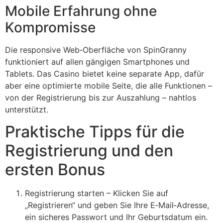
Mobile Erfahrung ohne
Kompromisse
Die responsive Web‑Oberfläche von SpinGranny
funktioniert auf allen gängigen Smartphones und
Tablets. Das Casino bietet keine separate App, dafür
aber eine optimierte mobile Seite, die alle Funktionen –
von der Registrierung bis zur Auszahlung – nahtlos
unterstützt.
Praktische Tipps für die
Registrierung und den
ersten Bonus
Registrierung starten – Klicken Sie auf
„Registrieren“ und geben Sie Ihre E‑Mail‑Adresse,
ein sicheres Passwort und Ihr Geburtsdatum ein.