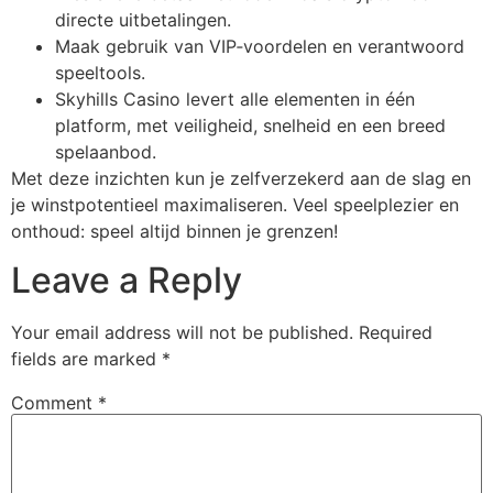
directe uitbetalingen.
Maak gebruik van VIP‑voordelen en verantwoord
speeltools.
Skyhills Casino levert alle elementen in één
platform, met veiligheid, snelheid en een breed
spelaanbod.
Met deze inzichten kun je zelfverzekerd aan de slag en
je winstpotentieel maximaliseren. Veel speelplezier en
onthoud: speel altijd binnen je grenzen!
Leave a Reply
Your email address will not be published.
Required
fields are marked
*
Comment
*