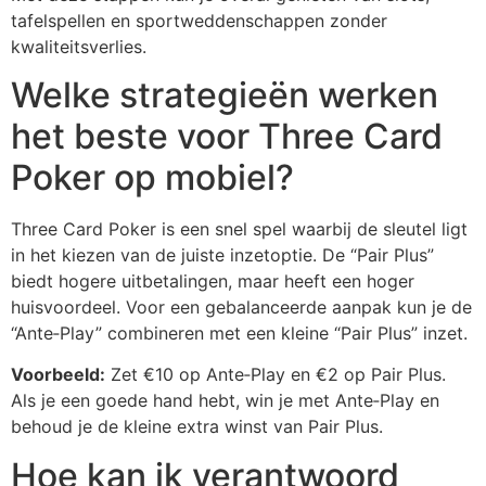
tafelspellen en sportweddenschappen zonder
kwaliteitsverlies.
Welke strategieën werken
het beste voor Three Card
Poker op mobiel?
Three Card Poker is een snel spel waarbij de sleutel ligt
in het kiezen van de juiste inzetoptie. De “Pair Plus”
biedt hogere uitbetalingen, maar heeft een hoger
huisvoordeel. Voor een gebalanceerde aanpak kun je de
“Ante‑Play” combineren met een kleine “Pair Plus” inzet.
Voorbeeld:
Zet €10 op Ante‑Play en €2 op Pair Plus.
Als je een goede hand hebt, win je met Ante‑Play en
behoud je de kleine extra winst van Pair Plus.
Hoe kan ik verantwoord