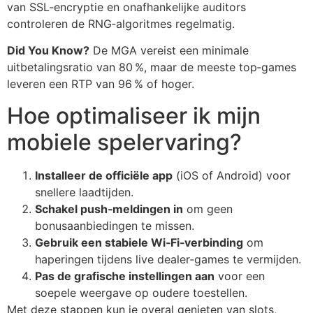
van SSL‑encryptie en onafhankelijke auditors
controleren de RNG‑algoritmes regelmatig.
Did You Know?
De MGA vereist een minimale
uitbetalingsratio van 80 %, maar de meeste top‑games
leveren een RTP van 96 % of hoger.
Hoe optimaliseer ik mijn
mobiele spelervaring?
Installeer de officiële app
(iOS of Android) voor
snellere laadtijden.
Schakel push‑meldingen in
om geen
bonusaanbiedingen te missen.
Gebruik een stabiele Wi‑Fi‑verbinding
om
haperingen tijdens live dealer‑games te vermijden.
Pas de grafische instellingen aan
voor een
soepele weergave op oudere toestellen.
Met deze stappen kun je overal genieten van slots,