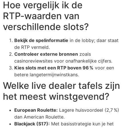
Hoe vergelijk ik de
RTP‑waarden van
verschillende slots?
Bekijk de spelinformatie
in de lobby; daar staat
de RTP vermeld.
Controleer externe bronnen
zoals
casinoreviewsites voor onafhankelijke cijfers.
Kies slots met een RTP boven 96 %
voor een
betere langetermijnwinstkans.
Welke live dealer tafels zijn
het meest winstgevend?
European Roulette:
Lagere huisvoordeel (2,7 %)
dan American Roulette.
Blackjack (S17):
Met basisstrategie kun je het