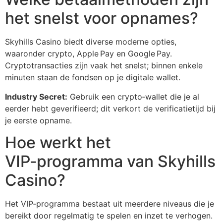
het snelst voor opnames?
Skyhills Casino biedt diverse moderne opties,
waaronder crypto, Apple Pay en Google Pay.
Cryptotransacties zijn vaak het snelst; binnen enkele
minuten staan de fondsen op je digitale wallet.
Industry Secret:
Gebruik een crypto‑wallet die je al
eerder hebt geverifieerd; dit verkort de verificatietijd bij
je eerste opname.
Hoe werkt het
VIP‑programma van Skyhills
Casino?
Het VIP‑programma bestaat uit meerdere niveaus die je
bereikt door regelmatig te spelen en inzet te verhogen.