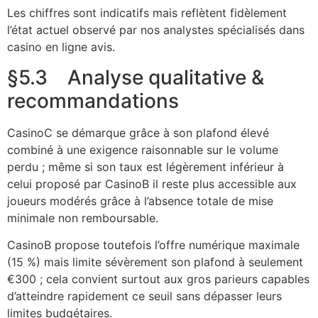
Les chiffres sont indicatifs mais reflètent fidèlement
l’état actuel observé par nos analystes spécialisés dans
casino en ligne avis.
§5.3 Analyse qualitative &
recommandations
CasinoC se démarque grâce à son plafond élevé
combiné à une exigence raisonnable sur le volume
perdu ; même si son taux est légèrement inférieur à
celui proposé par CasinoB il reste plus accessible aux
joueurs modérés grâce à l’absence totale de mise
minimale non remboursable.
CasinoB propose toutefois l’offre numérique maximale
(15 %) mais limite sévèrement son plafond à seulement
€300 ; cela convient surtout aux gros parieurs capables
d’atteindre rapidement ce seuil sans dépasser leurs
limites budgétaires.