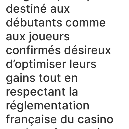
destiné aux
débutants comme
aux joueurs
confirmés désireux
d’optimiser leurs
gains tout en
respectant la
réglementation
française du casino