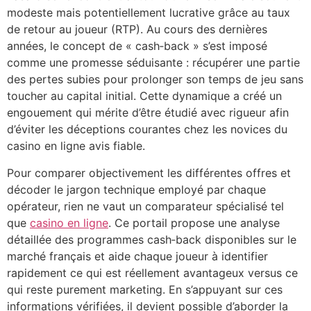
modeste mais potentiellement lucrative grâce au taux
de retour au joueur (RTP). Au cours des dernières
années, le concept de « cash‑back » s’est imposé
comme une promesse séduisante : récupérer une partie
des pertes subies pour prolonger son temps de jeu sans
toucher au capital initial. Cette dynamique a créé un
engouement qui mérite d’être étudié avec rigueur afin
d’éviter les déceptions courantes chez les novices du
casino en ligne avis fiable.
Pour comparer objectivement les différentes offres et
décoder le jargon technique employé par chaque
opérateur, rien ne vaut un comparateur spécialisé tel
que
casino en ligne
. Ce portail propose une analyse
détaillée des programmes cash‑back disponibles sur le
marché français et aide chaque joueur à identifier
rapidement ce qui est réellement avantageux versus ce
qui reste purement marketing. En s’appuyant sur ces
informations vérifiées, il devient possible d’aborder la