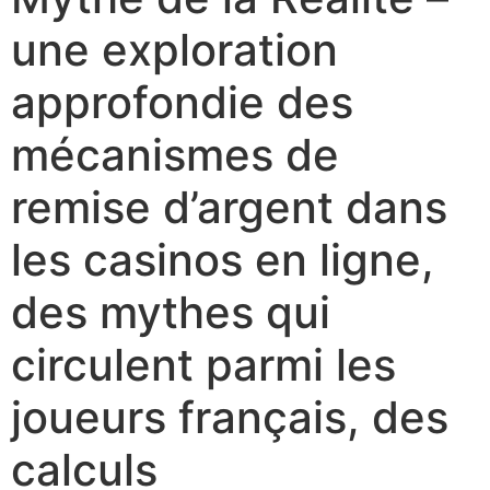
une exploration
approfondie des
mécanismes de
remise d’argent dans
les casinos en ligne,
des mythes qui
circulent parmi les
joueurs français, des
calculs