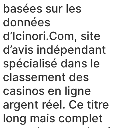
basées sur les
données
d’Icinori.Com, site
d’avis indépendant
spécialisé dans le
classement des
casinos en ligne
argent réel. Ce titre
long mais complet