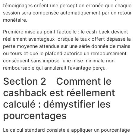
témoignages créent une perception erronée que chaque
session sera compensée automatiquement par un retour
monétaire.
Première mise au point factuelle : le cash‑back devient
réellement avantageux lorsque le taux offert dépasse la
perte moyenne attendue sur une série donnée de mains
ou tours et que le plafond autorise un remboursement
conséquent sans imposer une mise minimale non
remboursable qui annulerait l’avantage perçu.
Section 2 Comment le
cashback est réellement
calculé : démystifier les
pourcentages
Le calcul standard consiste à appliquer un pourcentage