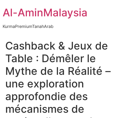
Skip
Al-AminMalaysia
to
content
KurmaPremiumTanahArab
Cashback & Jeux de
Table : Démêler le
Mythe de la Réalité –
une exploration
approfondie des
mécanismes de