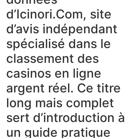
d’Icinori.Com, site
d’avis indépendant
spécialisé dans le
classement des
casinos en ligne
argent réel. Ce titre
long mais complet
sert d’introduction à
un guide pratique