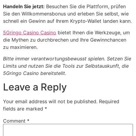
Handeln Sie jetzt:
Besuchen Sie die Plattform, prüfen
Sie den Willkommensbonus und erleben Sie selbst, wie
schnell ein Gewinn auf Ihrem Krypto‑Wallet landen kann.
5Gringo Casino Casino
bietet Ihnen die Werkzeuge, um
die Mythen zu durchbrechen und Ihre Gewinnchancen
zu maximieren.
Bitte immer verantwortungsbewusst spielen. Setzen Sie
Limits und nutzen Sie die Tools zur Selbstauskunft, die
5Gringo Casino bereitstellt.
Leave a Reply
Your email address will not be published.
Required
fields are marked
*
Comment
*