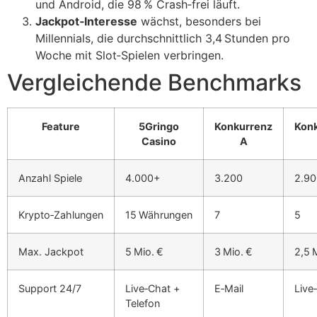
und Android, die 98 % Crash‑frei läuft.
Jackpot‑Interesse
wächst, besonders bei
Millennials, die durchschnittlich 3,4 Stunden pro
Woche mit Slot‑Spielen verbringen.
Vergleichende Benchmarks
Feature
5Gringo
Konkurrenz
Kon
Casino
A
Anzahl Spiele
4.000+
3.200
2.90
Krypto‑Zahlungen
15 Währungen
7
5
Max. Jackpot
5 Mio. €
3 Mio. €
2,5 
Support 24/7
Live‑Chat +
E‑Mail
Live
Telefon