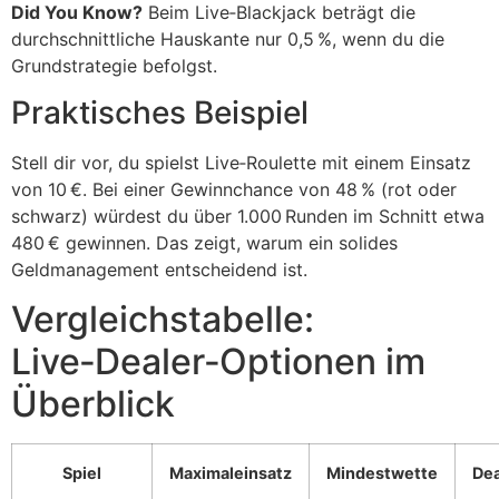
Did You Know?
Beim Live‑Blackjack beträgt die
durchschnittliche Hauskante nur 0,5 %, wenn du die
Grundstrategie befolgst.
Praktisches Beispiel
Stell dir vor, du spielst Live‑Roulette mit einem Einsatz
von 10 €. Bei einer Gewinnchance von 48 % (rot oder
schwarz) würdest du über 1.000 Runden im Schnitt etwa
480 € gewinnen. Das zeigt, warum ein solides
Geldmanagement entscheidend ist.
Vergleichstabelle:
Live‑Dealer‑Optionen im
Überblick
Spiel
Maximaleinsatz
Mindestwette
Dea