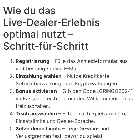
Wie du das
Live‑Dealer‑Erlebnis
optimal nutzt –
Schritt‑für‑Schritt
Registrierung
– Fülle das Anmeldeformular aus
und bestätige deine E‑Mail.
Einzahlung wählen
– Nutze Kreditkarte,
Sofortüberweisung oder Kryptowährungen.
Bonus aktivieren
– Gib den Code „GRINGO2024“
im Kassenbereich ein, um den Willkommensbonus
freizuschalten.
Tisch auswählen
– Filtere nach Spielvarianten,
Einsatzlimits und Dealer‑Sprache.
Setze deine Limits
– Lege Gewinn‑ und
Verlustgrenzen fest, bevor du spielst.