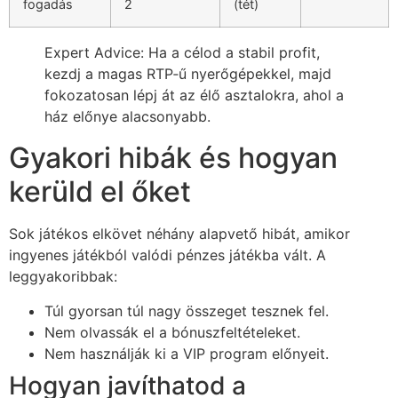
fogadás
2
(tét)
Expert Advice: Ha a célod a stabil profit,
kezdj a magas RTP‑ű nyerőgépekkel, majd
fokozatosan lépj át az élő asztalokra, ahol a
ház előnye alacsonyabb.
Gyakori hibák és hogyan
kerüld el őket
Sok játékos elkövet néhány alapvető hibát, amikor
ingyenes játékból valódi pénzes játékba vált. A
leggyakoribbak:
Túl gyorsan túl nagy összeget tesznek fel.
Nem olvassák el a bónuszfeltételeket.
Nem használják ki a VIP program előnyeit.
Hogyan javíthatod a