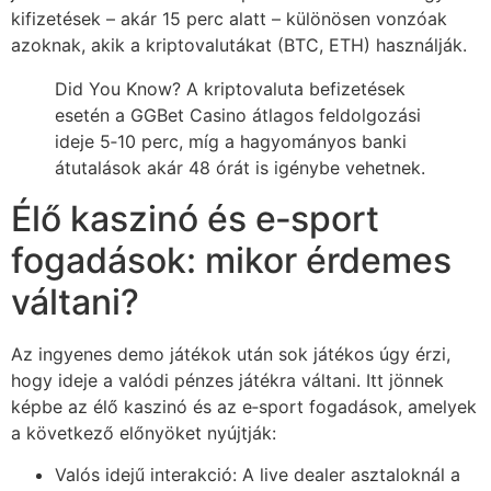
kifizetések – akár 15 perc alatt – különösen vonzóak
azoknak, akik a kriptovalutákat (BTC, ETH) használják.
Did You Know? A kriptovaluta befizetések
esetén a GGBet Casino átlagos feldolgozási
ideje 5‑10 perc, míg a hagyományos banki
átutalások akár 48 órát is igénybe vehetnek.
Élő kaszinó és e‑sport
fogadások: mikor érdemes
váltani?
Az ingyenes demo játékok után sok játékos úgy érzi,
hogy ideje a valódi pénzes játékra váltani. Itt jönnek
képbe az élő kaszinó és az e‑sport fogadások, amelyek
a következő előnyöket nyújtják:
Valós idejű interakció: A live dealer asztaloknál a