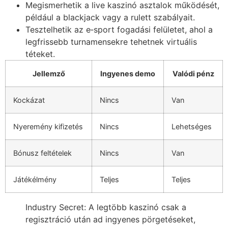
Megismerhetik a live kaszinó asztalok működését,
például a blackjack vagy a rulett szabályait.
Tesztelhetik az e‑sport fogadási felületet, ahol a
legfrissebb turnamensekre tehetnek virtuális
téteket.
Jellemző
Ingyenes demo
Valódi pénz
Kockázat
Nincs
Van
Nyeremény kifizetés
Nincs
Lehetséges
Bónusz feltételek
Nincs
Van
Játékélmény
Teljes
Teljes
Industry Secret: A legtöbb kaszinó csak a
regisztráció után ad ingyenes pörgetéseket,