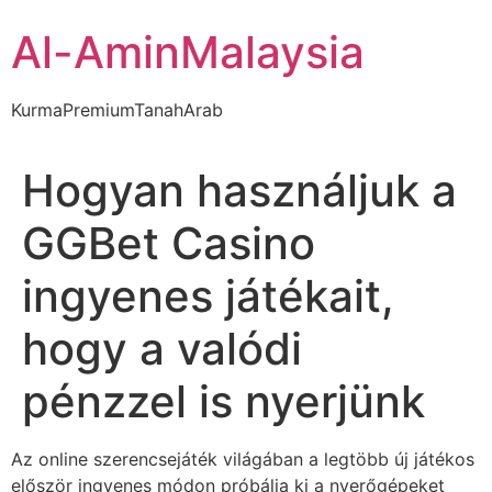
Skip
Al-AminMalaysia
to
content
KurmaPremiumTanahArab
Hogyan használjuk a
GGBet Casino
ingyenes játékait,
hogy a valódi
pénzzel is nyerjünk
Az online szerencsejáték világában a legtöbb új játékos
először ingyenes módon próbálja ki a nyerőgépeket