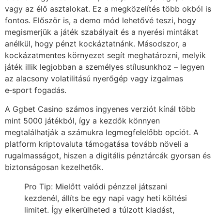
vagy az élő asztalokat. Ez a megközelítés több okból is
fontos. Először is, a demo mód lehetővé teszi, hogy
megismerjük a játék szabályait és a nyerési mintákat
anélkül, hogy pénzt kockáztatnánk. Másodszor, a
kockázatmentes környezet segít meghatározni, melyik
játék illik legjobban a személyes stílusunkhoz – legyen
az alacsony volatilitású nyerőgép vagy izgalmas
e‑sport fogadás.
A Ggbet Casino számos ingyenes verziót kínál több
mint 5000 játékból, így a kezdők könnyen
megtalálhatják a számukra legmegfelelőbb opciót. A
platform kriptovaluta támogatása tovább növeli a
rugalmasságot, hiszen a digitális pénztárcák gyorsan és
biztonságosan kezelhetők.
Pro Tip: Mielőtt valódi pénzzel játszani
kezdenél, állíts be egy napi vagy heti költési
limitet. Így elkerülheted a túlzott kiadást,