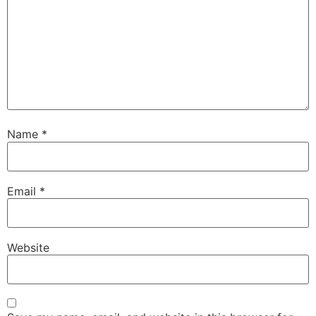
Name
*
Email
*
Website