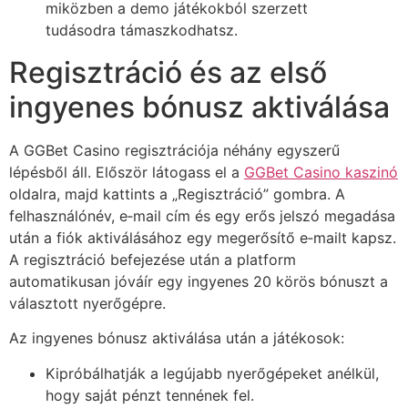
miközben a demo játékokból szerzett
tudásodra támaszkodhatsz.
Regisztráció és az első
ingyenes bónusz aktiválása
A GGBet Casino regisztrációja néhány egyszerű
lépésből áll. Először látogass el a
GGBet Casino kaszinó
oldalra, majd kattints a „Regisztráció” gombra. A
felhasználónév, e‑mail cím és egy erős jelszó megadása
után a fiók aktiválásához egy megerősítő e‑mailt kapsz.
A regisztráció befejezése után a platform
automatikusan jóváír egy ingyenes 20 körös bónuszt a
választott nyerőgépre.
Az ingyenes bónusz aktiválása után a játékosok:
Kipróbálhatják a legújabb nyerőgépeket anélkül,
hogy saját pénzt tennének fel.